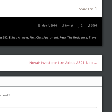
Share This
May 4, 2014
Nyhet
2
3791
us 380
,
Etihad Airways
,
First Class Apartment
,
Resa
,
The Residence
,
Travel
Novair investerar i tre Airbus A321-Neo
→
marked
*