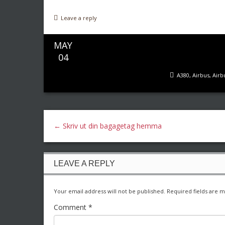
Leave a reply
MAY
04
A380
,
Airbus
,
Airb
←
Skriv ut din bagagetag hemma
LEAVE A REPLY
Your email address will not be published.
Required fields are 
Comment
*