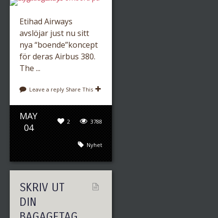
Etihad Airways
avslöjar just nu sitt
nya “boende”koncept
för deras Airbus 380.
The ...
Leave a reply
Share This
MAY
2
3788
04
Nyhet
SKRIV UT
DIN
BAGAGETAG