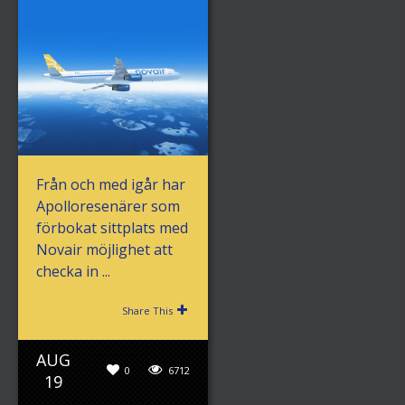
Från och med igår har
Apolloresenärer som
förbokat sittplats med
Novair möjlighet att
checka in ...
Share This
AUG
0
6712
19