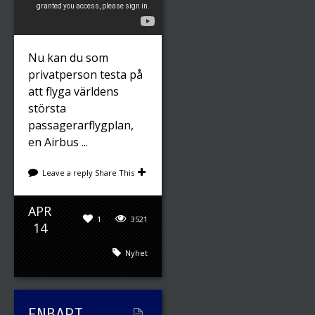
Nu kan du som
privatperson testa på
att flyga världens
största
passagerarflygplan,
en Airbus ...
Leave a reply
Share This
APR
1
3521
14
Nyhet
ENBART