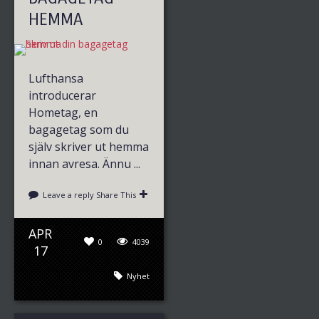
HEMMA
Lufthansa
introducerar
Hometag, en
bagagetag som du
själv skriver ut hemma
innan avresa. Ännu ...
Leave a reply
Share This
APR
0
4039
17
Nyhet