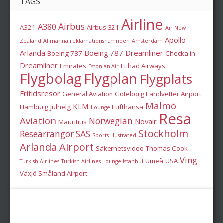
TAGS
Airline
Airbus
A380
A321
Airbus 321
Air New
Apollo
Zealand
Allmänna reklamationsnämnden
Amsterdam
Arlanda
Boeing 787 Dreamliner
Boeing 737
Checka in
Dreamliner
Emirates
Etihad Airways
Estonian Air
Flygbolag
Flygplan
Flygplats
Fritidsresor
General Aviation
Göteborg Landvetter Airport
Malmö
KLM
Hamburg
Julhelg
Lufthansa
Lounge
Resa
Aviation
Norwegian
Novair
Mauritius
Stockholm
Researrangör
SAS
Sports Illustrated
Arlanda Airport
Säkerhetsvideo
Thomas Cook
Ving
Umeå
USA
Turkish Airlines
Turkish Airlines Lounge Istanbul
Växjö Småland Airport